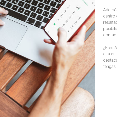
Además,
dentro 
resalta
posibil
contac
¿Eres A
alta en
destac
tengas 