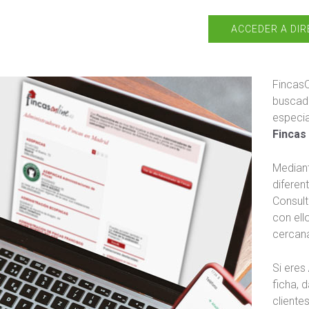
ACCEDER A DIR
FincasO
buscado
especi
Fincas
Mediant
diferen
Consult
con ell
cercan
Si eres
ficha, 
cliente