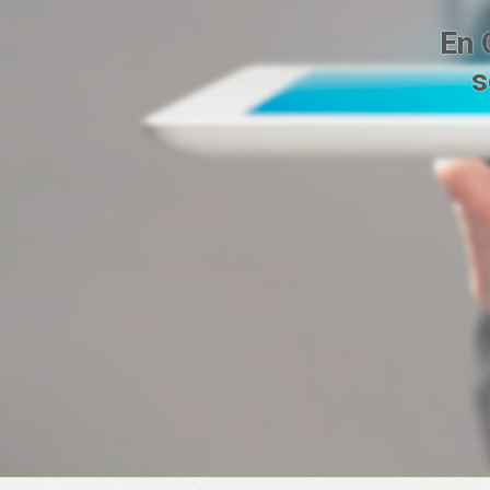
En 
s