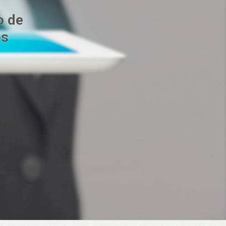
o de
es