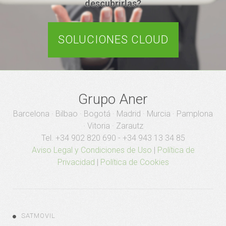
descubrirlas?
SOLUCIONES CLOUD
Grupo Aner
Barcelona · Bilbao · Bogotá · Madrid · Murcia · Pamplona
· Vitoria · Zarautz
Tel. +34 902 820 690 - +34 943 13 34 85
Aviso Legal y Condiciones de Uso
|
Política de
Privacidad
|
Política de Cookies
SATMOVIL